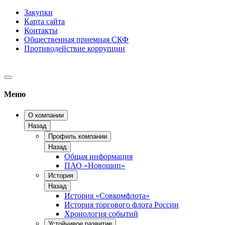
Закупки
Карта сайта
Контакты
Общественная приемная СКФ
Противодействие коррупции
Меню
О компании
Назад
Профиль компании
Назад
Общая информация
ПАО «Новошип»
История
Назад
История «Совкомфлота»
История торгового флота России
Хронология событий
Устойчивое развитие