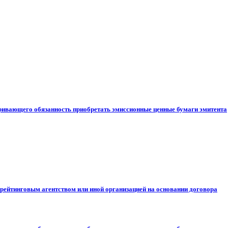
ривающего обязанность приобретать эмиссионные ценные бумаги эмитента
рейтинговым агентством или иной организацией на основании договора