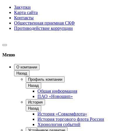
Закупки
Карта сайта
Контакты
Общественная приемная СКФ
Противодействие коррупции
Меню
О компании
Назад
Профиль компании
Назад
Общая информация
ПАО «Новошип»
История
Назад
История «Совкомфлота»
История торгового флота России
Хронология событий
Устойчивое развитие