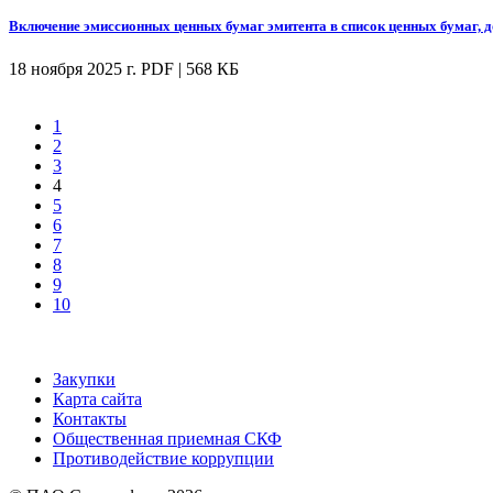
Включение эмиссионных ценных бумаг эмитента в список ценных бумаг, 
18 ноября 2025 г.
PDF | 568 КБ
1
2
3
4
5
6
7
8
9
10
Закупки
Карта сайта
Контакты
Общественная приемная СКФ
Противодействие коррупции