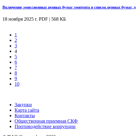
Включение эмиссионных ценных бумаг эмитента в список ценных бумаг, 
18 ноября 2025 г.
PDF | 568 КБ
1
2
3
4
5
6
7
8
9
10
Закупки
Карта сайта
Контакты
Общественная приемная СКФ
Противодействие коррупции