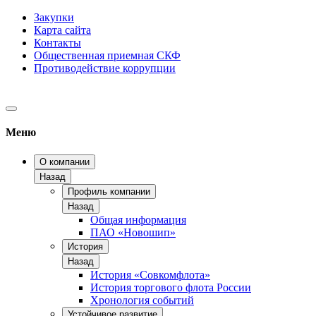
Закупки
Карта сайта
Контакты
Общественная приемная СКФ
Противодействие коррупции
Меню
О компании
Назад
Профиль компании
Назад
Общая информация
ПАО «Новошип»
История
Назад
История «Совкомфлота»
История торгового флота России
Хронология событий
Устойчивое развитие