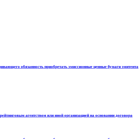
ривающего обязанность приобретать эмиссионные ценные бумаги эмитента
рейтинговым агентством или иной организацией на основании договора