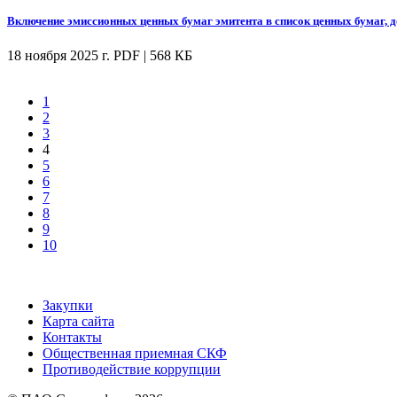
Включение эмиссионных ценных бумаг эмитента в список ценных бумаг, 
18 ноября 2025 г.
PDF | 568 КБ
1
2
3
4
5
6
7
8
9
10
Закупки
Карта сайта
Контакты
Общественная приемная СКФ
Противодействие коррупции