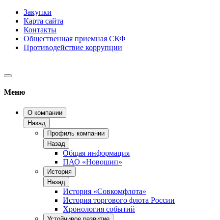
Закупки
Карта сайта
Контакты
Общественная приемная СКФ
Противодействие коррупции
Меню
О компании
Назад
Профиль компании
Назад
Общая информация
ПАО «Новошип»
История
Назад
История «Совкомфлота»
История торгового флота России
Хронология событий
Устойчивое развитие