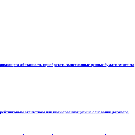
ривающего обязанность приобретать эмиссионные ценные бумаги эмитента
рейтинговым агентством или иной организацией на основании договора