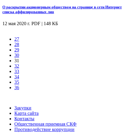
О раскрытии акционерным обществом на странице в сети Интернет
списка аффилированных лиц
12 мая 2020 г.
PDF | 148 КБ
27
28
29
30
31
32
33
34
35
36
Закупки
Карта сайта
Контакты
Общественная приемная СКФ
Противодействие коррупции