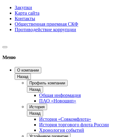
Закупки
Карта сайта
Контакты
Общественная приемная СКФ
Противодействие коррупции
Меню
О компании
Назад
Профиль компании
Назад
Общая информация
ПАО «Новошип»
История
Назад
История «Совкомфлота»
История торгового флота России
Хронология событий
Устойчивое развитие