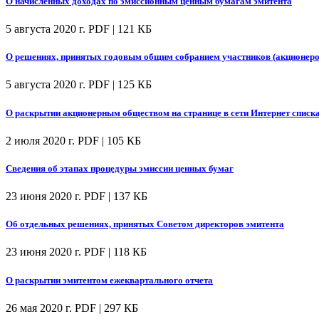
О начисленных доходах по эмиссионным ценным бумагам эмитента
5 августа 2020 г.
PDF | 121 КБ
О решениях, принятых годовым общим собранием участников (акционеро
5 августа 2020 г.
PDF | 125 КБ
О раскрытии акционерным обществом на странице в сети Интернет спис
2 июля 2020 г.
PDF | 105 КБ
Сведения об этапах процедуры эмиссии ценных бумаг
23 июня 2020 г.
PDF | 137 КБ
Об отдельных решениях, принятых Советом директоров эмитента
23 июня 2020 г.
PDF | 118 КБ
О раскрытии эмитентом ежеквартального отчета
26 мая 2020 г.
PDF | 297 КБ