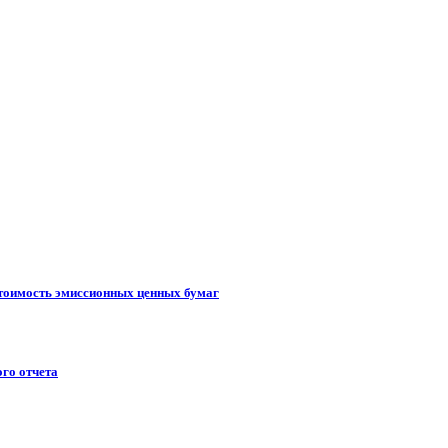
стоимость эмиссионных ценных бумаг
го отчета