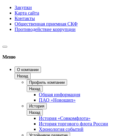
Закупки
Карта сайта
Контакты
Общественная приемная СКФ
Противодействие коррупции
Меню
О компании
Назад
Профиль компании
Назад
Общая информация
ПАО «Новошип»
История
Назад
История «Совкомфлота»
История торгового флота России
Хронология событий
Устойчивое развитие