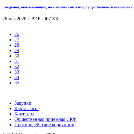
Сведения, оказывающие, по мнению эмитента, существенное влияние на 
26 мая 2020 г.
PDF | 307 КБ
26
27
28
29
30
31
32
33
34
35
Закупки
Карта сайта
Контакты
Общественная приемная СКФ
Противодействие коррупции