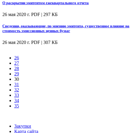
О раскрытии эмитентом ежеквартального отчета
26 мая 2020 г.
PDF | 297 КБ
Сведения, оказывающие, по мнению эмитента, существенное влияние на
стоимость эмиссионных ценных бумаг
26 мая 2020 г.
PDF | 307 КБ
26
27
28
29
30
31
32
33
34
35
Закупки
Карта сайта