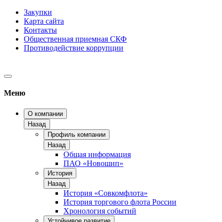
Закупки
Карта сайта
Контакты
Общественная приемная СКФ
Противодействие коррупции
Меню
О компании
Назад
Профиль компании
Назад
Общая информация
ПАО «Новошип»
История
Назад
История «Совкомфлота»
История торгового флота России
Хронология событий
Устойчивое развитие