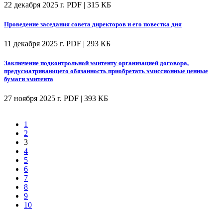
22 декабря 2025 г.
PDF | 315 КБ
Проведение заседания совета директоров и его повестка дня
11 декабря 2025 г.
PDF | 293 КБ
Заключение подконтрольной эмитенту организацией договора,
предусматривающего обязанность приобретать эмиссионные ценные
бумаги эмитента
27 ноября 2025 г.
PDF | 393 КБ
1
2
3
4
5
6
7
8
9
10