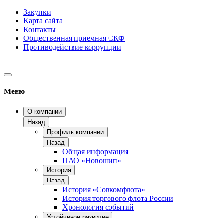
Закупки
Карта сайта
Контакты
Общественная приемная СКФ
Противодействие коррупции
Меню
О компании
Назад
Профиль компании
Назад
Общая информация
ПАО «Новошип»
История
Назад
История «Совкомфлота»
История торгового флота России
Хронология событий
Устойчивое развитие