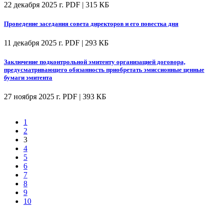
22 декабря 2025 г.
PDF | 315 КБ
Проведение заседания совета директоров и его повестка дня
11 декабря 2025 г.
PDF | 293 КБ
Заключение подконтрольной эмитенту организацией договора,
предусматривающего обязанность приобретать эмиссионные ценные
бумаги эмитента
27 ноября 2025 г.
PDF | 393 КБ
1
2
3
4
5
6
7
8
9
10