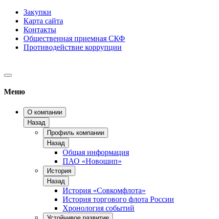
Закупки
Карта сайта
Контакты
Общественная приемная СКФ
Противодействие коррупции
Меню
О компании
Назад
Профиль компании
Назад
Общая информация
ПАО «Новошип»
История
Назад
История «Совкомфлота»
История торгового флота России
Хронология событий
Устойчивое развитие