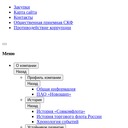
Закупки
Карта сайта
Контакты
Общественная приемная СКФ
Противодействие коррупции
Меню
О компании
Назад
Профиль компании
Назад
Общая информация
ПАО «Новошип»
История
Назад
История «Совкомфлота»
История торгового флота России
Хронология событий
Устойчивое развитие