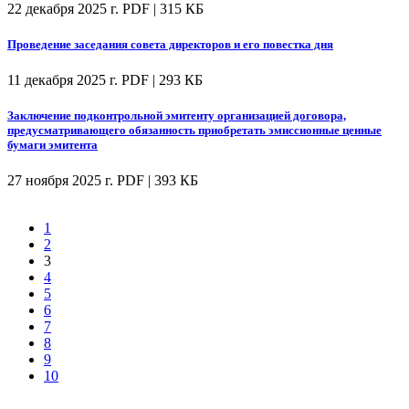
22 декабря 2025 г.
PDF | 315 КБ
Проведение заседания совета директоров и его повестка дня
11 декабря 2025 г.
PDF | 293 КБ
Заключение подконтрольной эмитенту организацией договора,
предусматривающего обязанность приобретать эмиссионные ценные
бумаги эмитента
27 ноября 2025 г.
PDF | 393 КБ
1
2
3
4
5
6
7
8
9
10