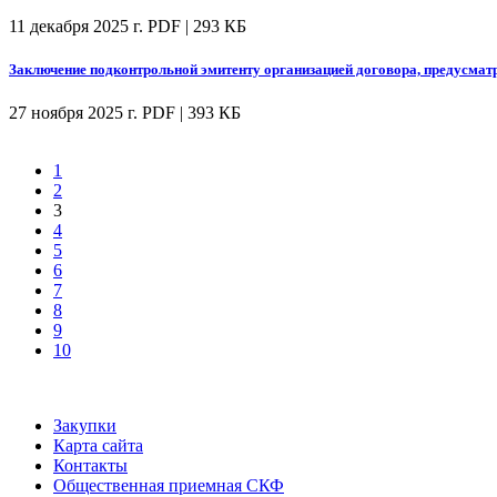
11 декабря 2025 г.
PDF | 293 КБ
Заключение подконтрольной эмитенту организацией договора, предусмат
27 ноября 2025 г.
PDF | 393 КБ
1
2
3
4
5
6
7
8
9
10
Закупки
Карта сайта
Контакты
Общественная приемная СКФ