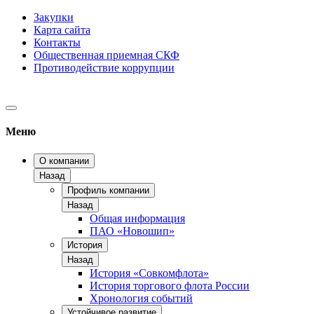
Закупки
Карта сайта
Контакты
Общественная приемная СКФ
Противодействие коррупции
Меню
О компании
Назад
Профиль компании
Назад
Общая информация
ПАО «Новошип»
История
Назад
История «Совкомфлота»
История торгового флота России
Хронология событий
Устойчивое развитие