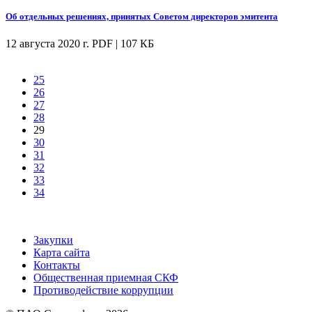
Об отдельных решениях, принятых Советом директоров эмитента
12 августа 2020 г.
PDF | 107 КБ
25
26
27
28
29
30
31
32
33
34
Закупки
Карта сайта
Контакты
Общественная приемная СКФ
Противодействие коррупции