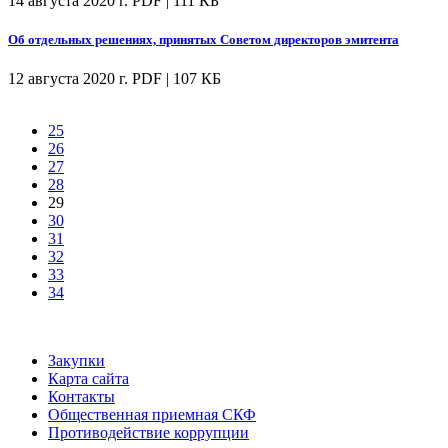
14 августа 2020 г.
PDF | 111 КБ
Об отдельных решениях, принятых Советом директоров эмитента
12 августа 2020 г.
PDF | 107 КБ
25
26
27
28
29
30
31
32
33
34
Закупки
Карта сайта
Контакты
Общественная приемная СКФ
Противодействие коррупции