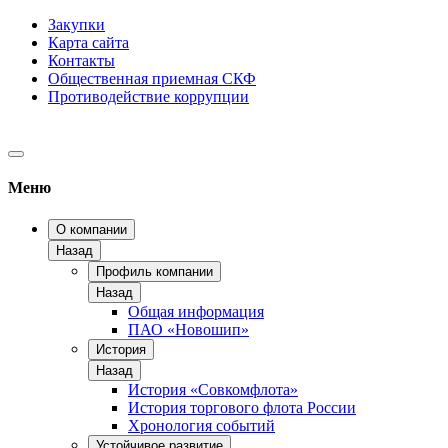
Закупки
Карта сайта
Контакты
Общественная приемная СКФ
Противодействие коррупции
Меню
О компании
Назад
Профиль компании
Назад
Общая информация
ПАО «Новошип»
История
Назад
История «Совкомфлота»
История торгового флота России
Хронология событий
Устойчивое развитие