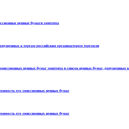
иссионные ценные бумаги эмитента
допущенных к торгам российским организатором торговли
 эмиссионных ценных бумаг эмитента в список ценных бумаг, допущенных к
стоимость его эмиссионных ценных бумаг
стоимость его эмиссионных ценных бумаг