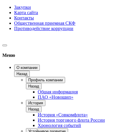
Закупки
Карта сайта
Контакты
Общественная приемная СКФ
Противодействие коррупции
Меню
О компании
Назад
Профиль компании
Назад
Общая информация
ПАО «Новошип»
История
Назад
История «Совкомфлота»
История торгового флота России
Хронология событий
Устойчивое развитие