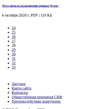
Дата начала размещения ценных бумаг
6 октября 2020 г.
PDF | 119 КБ
24
25
26
27
28
29
30
31
32
33
Закупки
Карта сайта
Контакты
Общественная приемная СКФ
Противодействие коррупции