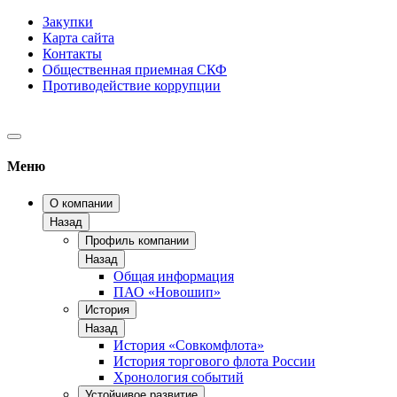
Закупки
Карта сайта
Контакты
Общественная приемная СКФ
Противодействие коррупции
Меню
О компании
Назад
Профиль компании
Назад
Общая информация
ПАО «Новошип»
История
Назад
История «Совкомфлота»
История торгового флота России
Хронология событий
Устойчивое развитие