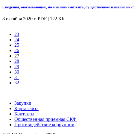
Сведения, оказывающие, по мнению эмитента, существенное влияние на 
8 октября 2020 г.
PDF | 122 КБ
23
24
25
26
27
28
29
30
31
32
Закупки
Карта сайта
Контакты
Общественная приемная СКФ
Противодействие коррупции