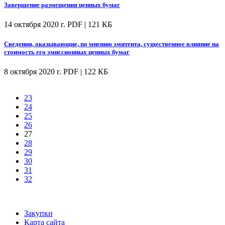
Завершение размещения ценных бумаг
14 октября 2020 г.
PDF | 121 КБ
Сведения, оказывающие, по мнению эмитента, существенное влияние на
стоимость его эмиссионных ценных бумаг
8 октября 2020 г.
PDF | 122 КБ
23
24
25
26
27
28
29
30
31
32
Закупки
Карта сайта