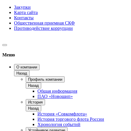
Закупки
Карта сайта
Контакты
Общественная приемная СКФ
Противодействие коррупции
Меню
О компании
Назад
Профиль компании
Назад
Общая информация
ПАО «Новошип»
История
Назад
История «Совкомфлота»
История торгового флота России
Хронология событий
Устойчивое развитие