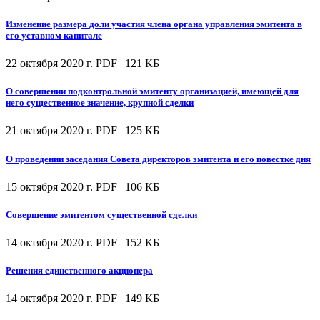
Изменение размера доли участия члена органа управления эмитента в
его уставном капитале
22 октября 2020 г.
PDF | 121 КБ
О совершении подконтрольной эмитенту организацией, имеющей для
него существенное значение, крупной сделки
21 октября 2020 г.
PDF | 125 КБ
О проведении заседания Совета директоров эмитента и его повестке дня
15 октября 2020 г.
PDF | 106 КБ
Совершение эмитентом существенной сделки
14 октября 2020 г.
PDF | 152 КБ
Решения единственного акционера
14 октября 2020 г.
PDF | 149 КБ