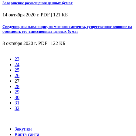
Завершение размещения ценных бумаг
14 октября 2020 г.
PDF | 121 КБ
Сведения, оказывающие, по мнению эмитента, существенное влияние на
стоимость его эмиссионных ценных бумаг
8 октября 2020 г.
PDF | 122 КБ
23
24
25
26
27
28
29
30
31
32
Закупки
Карта сайта