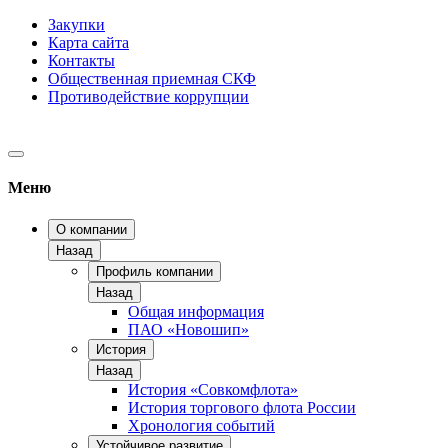
Закупки
Карта сайта
Контакты
Общественная приемная СКФ
Противодействие коррупции
Меню
О компании
Назад
Профиль компании
Назад
Общая информация
ПАО «Новошип»
История
Назад
История «Совкомфлота»
История торгового флота России
Хронология событий
Устойчивое развитие