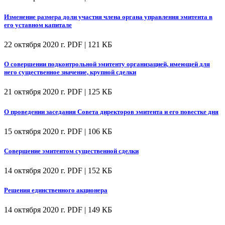
Изменение размера доли участия члена органа управления эмитента в
его уставном капитале
22 октября 2020 г.
PDF | 121 КБ
О совершении подконтрольной эмитенту организацией, имеющей для
него существенное значение, крупной сделки
21 октября 2020 г.
PDF | 125 КБ
О проведении заседания Совета директоров эмитента и его повестке дня
15 октября 2020 г.
PDF | 106 КБ
Совершение эмитентом существенной сделки
14 октября 2020 г.
PDF | 152 КБ
Решения единственного акционера
14 октября 2020 г.
PDF | 149 КБ