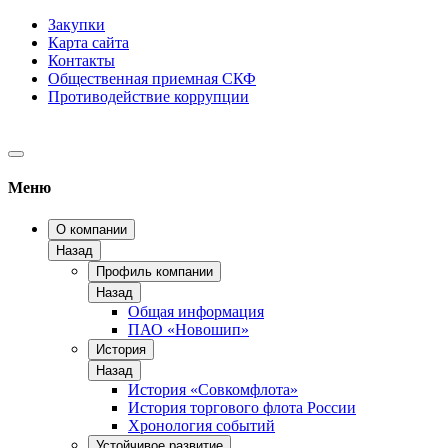
Закупки
Карта сайта
Контакты
Общественная приемная СКФ
Противодействие коррупции
Меню
О компании
Назад
Профиль компании
Назад
Общая информация
ПАО «Новошип»
История
Назад
История «Совкомфлота»
История торгового флота России
Хронология событий
Устойчивое развитие