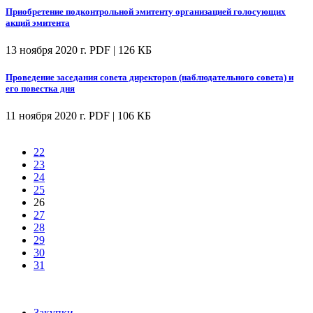
Приобретение подконтрольной эмитенту организацией голосующих
акций эмитента
13 ноября 2020 г.
PDF | 126 КБ
Проведение заседания совета директоров (наблюдательного совета) и
его повестка дня
11 ноября 2020 г.
PDF | 106 КБ
22
23
24
25
26
27
28
29
30
31
Закупки