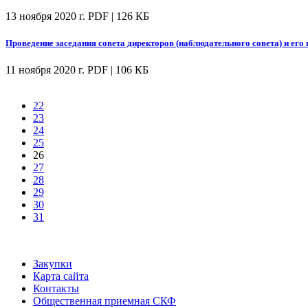
13 ноября 2020 г.
PDF | 126 КБ
Проведение заседания совета директоров (наблюдательного совета) и его 
11 ноября 2020 г.
PDF | 106 КБ
22
23
24
25
26
27
28
29
30
31
Закупки
Карта сайта
Контакты
Общественная приемная СКФ