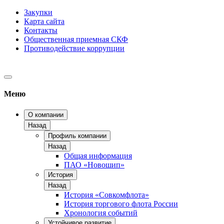
Закупки
Карта сайта
Контакты
Общественная приемная СКФ
Противодействие коррупции
Меню
О компании
Назад
Профиль компании
Назад
Общая информация
ПАО «Новошип»
История
Назад
История «Совкомфлота»
История торгового флота России
Хронология событий
Устойчивое развитие