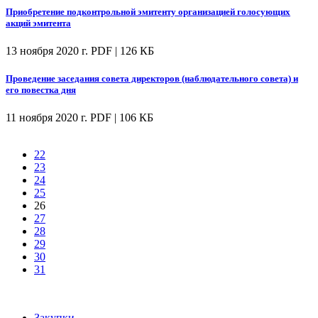
Приобретение подконтрольной эмитенту организацией голосующих
акций эмитента
13 ноября 2020 г.
PDF | 126 КБ
Проведение заседания совета директоров (наблюдательного совета) и
его повестка дня
11 ноября 2020 г.
PDF | 106 КБ
22
23
24
25
26
27
28
29
30
31
Закупки