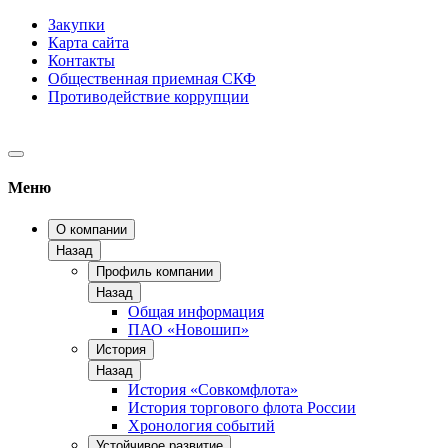
Закупки
Карта сайта
Контакты
Общественная приемная СКФ
Противодействие коррупции
Меню
О компании
Назад
Профиль компании
Назад
Общая информация
ПАО «Новошип»
История
Назад
История «Совкомфлота»
История торгового флота России
Хронология событий
Устойчивое развитие