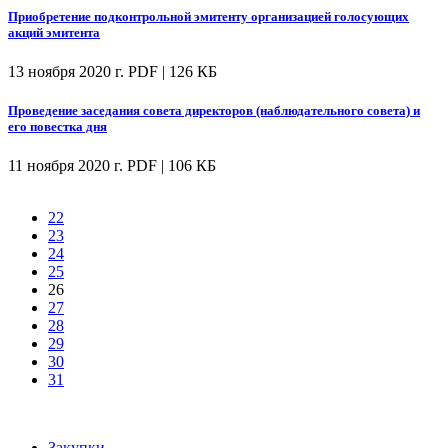
Приобретение подконтрольной эмитенту организацией голосующих
акций эмитента
13 ноября 2020 г.
PDF | 126 КБ
Проведение заседания совета директоров (наблюдательного совета) и
его повестка дня
11 ноября 2020 г.
PDF | 106 КБ
22
23
24
25
26
27
28
29
30
31
Закупки