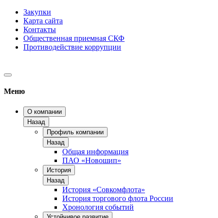
Закупки
Карта сайта
Контакты
Общественная приемная СКФ
Противодействие коррупции
Меню
О компании
Назад
Профиль компании
Назад
Общая информация
ПАО «Новошип»
История
Назад
История «Совкомфлота»
История торгового флота России
Хронология событий
Устойчивое развитие