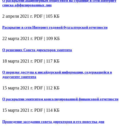
О раскрытии акционерным обществом на странице в сети Интернет
списка аффилированных лиц
2 апреля 2021 г.
PDF | 105 КБ
Раскрытие в сети Интернет годовой бухгалтерской отчетности
22 марта 2021 г.
PDF | 109 КБ
О решениях Совета директоров эмитента
18 марта 2021 г.
PDF | 117 КБ
О порядке доступа к инсайдерской информации, содержащейся в
документе эмитента
15 марта 2021 г.
PDF | 112 КБ
О раскрытии эмитентом консолидированной финансовой отчетности
15 марта 2021 г.
PDF | 114 КБ
Проведение заседания совета директоров и его повестка дня