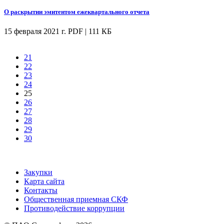
О раскрытии эмитентом ежеквартального отчета
15 февраля 2021 г.
PDF | 111 КБ
21
22
23
24
25
26
27
28
29
30
Закупки
Карта сайта
Контакты
Общественная приемная СКФ
Противодействие коррупции