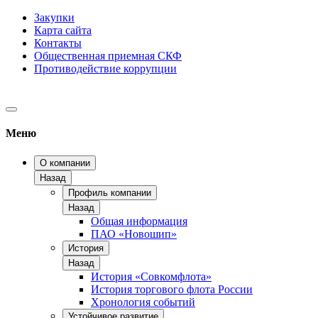
Закупки
Карта сайта
Контакты
Общественная приемная СКФ
Противодействие коррупции
Меню
О компании
Назад
Профиль компании
Назад
Общая информация
ПАО «Новошип»
История
Назад
История «Совкомфлота»
История торгового флота России
Хронология событий
Устойчивое развитие