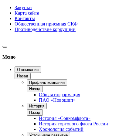
Закупки
Карта сайта
Контакты
Общественная приемная СКФ
Противодействие коррупции
Меню
О компании
Назад
Профиль компании
Назад
Общая информация
ПАО «Новошип»
История
Назад
История «Совкомфлота»
История торгового флота России
Хронология событий
Устойчивое развитие