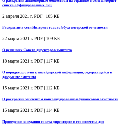
О раскрытии акционерным обществом на странице в сети Интернет
списка аффилированных лиц
2 апреля 2021 г.
PDF | 105 КБ
Раскрытие в сети Интернет годовой бухгалтерской отчетности
22 марта 2021 г.
PDF | 109 КБ
О решениях Совета директоров эмитента
18 марта 2021 г.
PDF | 117 КБ
О порядке доступа к инсайдерской информации, содержащейся в
документе эмитента
15 марта 2021 г.
PDF | 112 КБ
О раскрытии эмитентом консолидированной финансовой отчетности
15 марта 2021 г.
PDF | 114 КБ
Проведение заседания совета директоров и его повестка дня