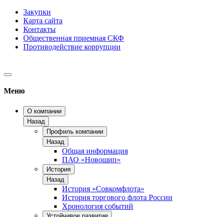
Закупки
Карта сайта
Контакты
Общественная приемная СКФ
Противодействие коррупции
Меню
О компании
Назад
Профиль компании
Назад
Общая информация
ПАО «Новошип»
История
Назад
История «Совкомфлота»
История торгового флота России
Хронология событий
Устойчивое развитие