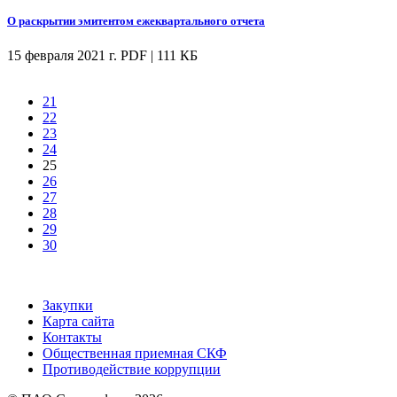
О раскрытии эмитентом ежеквартального отчета
15 февраля 2021 г.
PDF | 111 КБ
21
22
23
24
25
26
27
28
29
30
Закупки
Карта сайта
Контакты
Общественная приемная СКФ
Противодействие коррупции