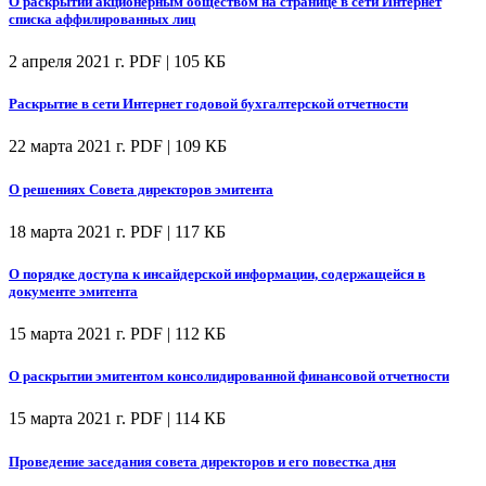
О раскрытии акционерным обществом на странице в сети Интернет
списка аффилированных лиц
2 апреля 2021 г.
PDF | 105 КБ
Раскрытие в сети Интернет годовой бухгалтерской отчетности
22 марта 2021 г.
PDF | 109 КБ
О решениях Совета директоров эмитента
18 марта 2021 г.
PDF | 117 КБ
О порядке доступа к инсайдерской информации, содержащейся в
документе эмитента
15 марта 2021 г.
PDF | 112 КБ
О раскрытии эмитентом консолидированной финансовой отчетности
15 марта 2021 г.
PDF | 114 КБ
Проведение заседания совета директоров и его повестка дня