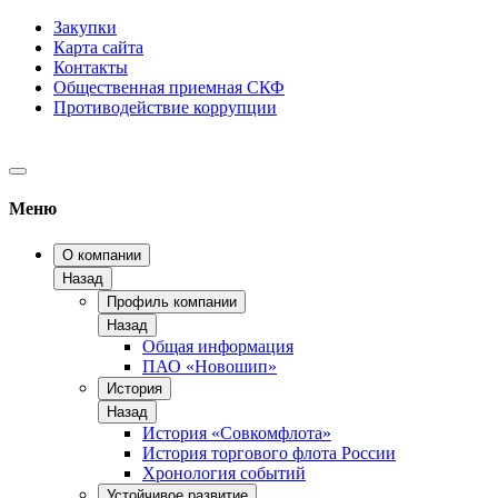
Закупки
Карта сайта
Контакты
Общественная приемная СКФ
Противодействие коррупции
Меню
О компании
Назад
Профиль компании
Назад
Общая информация
ПАО «Новошип»
История
Назад
История «Совкомфлота»
История торгового флота России
Хронология событий
Устойчивое развитие