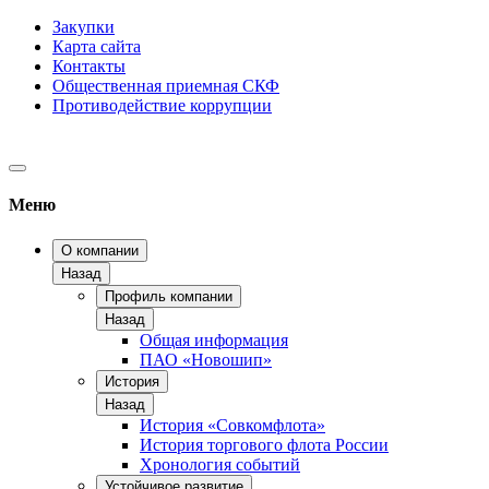
Закупки
Карта сайта
Контакты
Общественная приемная СКФ
Противодействие коррупции
Меню
О компании
Назад
Профиль компании
Назад
Общая информация
ПАО «Новошип»
История
Назад
История «Совкомфлота»
История торгового флота России
Хронология событий
Устойчивое развитие