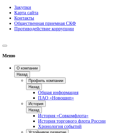
Закупки
Карта сайта
Контакты
Общественная приемная СКФ
Противодействие коррупции
Меню
О компании
Назад
Профиль компании
Назад
Общая информация
ПАО «Новошип»
История
Назад
История «Совкомфлота»
История торгового флота России
Хронология событий
Устойчивое развитие