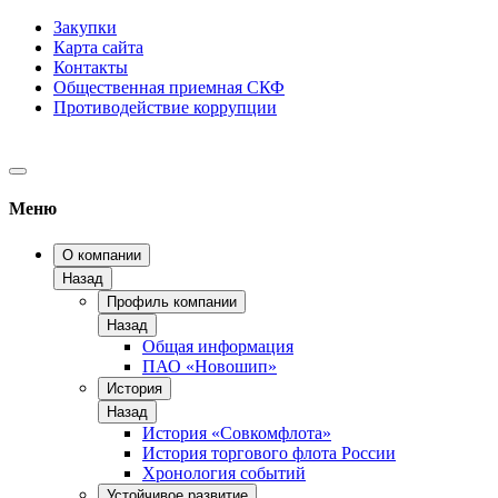
Закупки
Карта сайта
Контакты
Общественная приемная СКФ
Противодействие коррупции
Меню
О компании
Назад
Профиль компании
Назад
Общая информация
ПАО «Новошип»
История
Назад
История «Совкомфлота»
История торгового флота России
Хронология событий
Устойчивое развитие