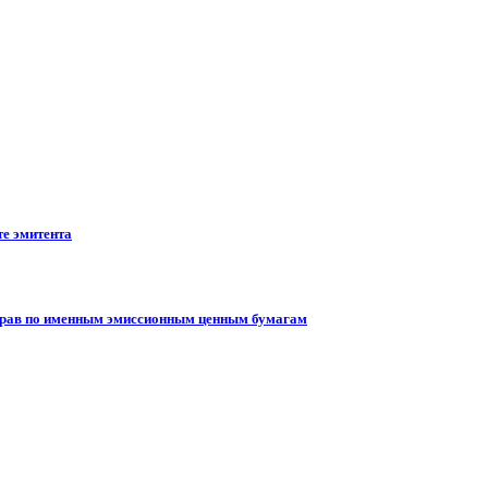
те эмитента
 прав по именным эмиссионным ценным бумагам