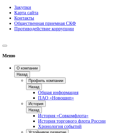
Закупки
Карта сайта
Контакты
Общественная приемная СКФ
Противодействие коррупции
Меню
О компании
Назад
Профиль компании
Назад
Общая информация
ПАО «Новошип»
История
Назад
История «Совкомфлота»
История торгового флота России
Хронология событий
Устойчивое развитие