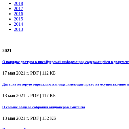
2018
2017
2016
2015
2014
2013
2021
О порядке доступа к инсайдерской информации, содержащейся в докумен
17 мая 2021 г.
PDF | 112 КБ
Дата, на которую определяются лица, имеющие право на осуществление
13 мая 2021 г.
PDF | 117 КБ
О созыве общего собрания акционеров эмитента
13 мая 2021 г.
PDF | 132 КБ