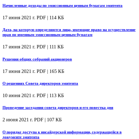
Начисленные доходы по эмиссионным ценным бумагам эмитента
17 июня 2021 г.
PDF | 114 КБ
Дата, на которую определяются лица, имеющие право на осуществление
прав по именным эмиссионным ценным бумагам
17 июня 2021 г.
PDF | 111 КБ
Решения общих собраний акционеров
17 июня 2021 г.
PDF | 165 КБ
О решениях Совета директоров эмитента
10 июня 2021 г.
PDF | 113 КБ
Проведение заседания совета директоров и его повестка дня
2 июня 2021 г.
PDF | 107 КБ
О порядке доступа к инсайдерской информации, содержащейся в
документе эмитента