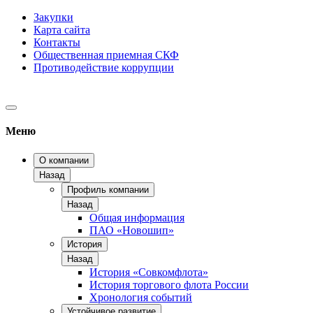
Закупки
Карта сайта
Контакты
Общественная приемная СКФ
Противодействие коррупции
Меню
О компании
Назад
Профиль компании
Назад
Общая информация
ПАО «Новошип»
История
Назад
История «Совкомфлота»
История торгового флота России
Хронология событий
Устойчивое развитие