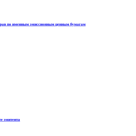
 прав по именным эмиссионным ценным бумагам
те эмитента