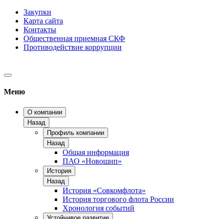
Закупки
Карта сайта
Контакты
Общественная приемная СКФ
Противодействие коррупции
Меню
О компании
Назад
Профиль компании
Назад
Общая информация
ПАО «Новошип»
История
Назад
История «Совкомфлота»
История торгового флота России
Хронология событий
Устойчивое развитие