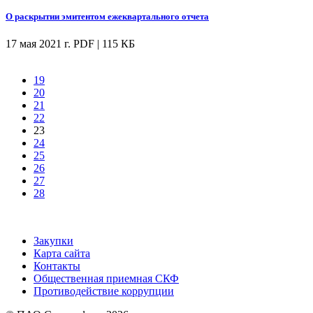
О раскрытии эмитентом ежеквартального отчета
17 мая 2021 г.
PDF | 115 КБ
19
20
21
22
23
24
25
26
27
28
Закупки
Карта сайта
Контакты
Общественная приемная СКФ
Противодействие коррупции