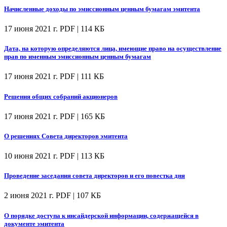
Начисленные доходы по эмиссионным ценным бумагам эмитента
17 июня 2021 г.
PDF | 114 КБ
Дата, на которую определяются лица, имеющие право на осуществление
прав по именным эмиссионным ценным бумагам
17 июня 2021 г.
PDF | 111 КБ
Решения общих собраний акционеров
17 июня 2021 г.
PDF | 165 КБ
О решениях Совета директоров эмитента
10 июня 2021 г.
PDF | 113 КБ
Проведение заседания совета директоров и его повестка дня
2 июня 2021 г.
PDF | 107 КБ
О порядке доступа к инсайдерской информации, содержащейся в
документе эмитента