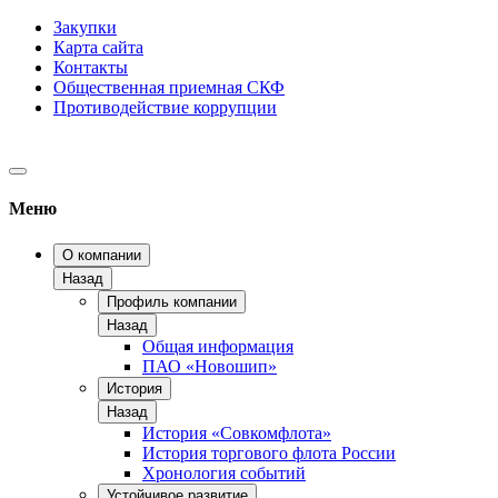
Закупки
Карта сайта
Контакты
Общественная приемная СКФ
Противодействие коррупции
Меню
О компании
Назад
Профиль компании
Назад
Общая информация
ПАО «Новошип»
История
Назад
История «Совкомфлота»
История торгового флота России
Хронология событий
Устойчивое развитие