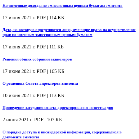
Начисленные доходы по эмиссионным ценным бумагам эмитента
17 июня 2021 г.
PDF | 114 КБ
Дата, на которую определяются лица, имеющие право на осуществление
прав по именным эмиссионным ценным бумагам
17 июня 2021 г.
PDF | 111 КБ
Решения общих собраний акционеров
17 июня 2021 г.
PDF | 165 КБ
О решениях Совета директоров эмитента
10 июня 2021 г.
PDF | 113 КБ
Проведение заседания совета директоров и его повестка дня
2 июня 2021 г.
PDF | 107 КБ
О порядке доступа к инсайдерской информации, содержащейся в
документе эмитента