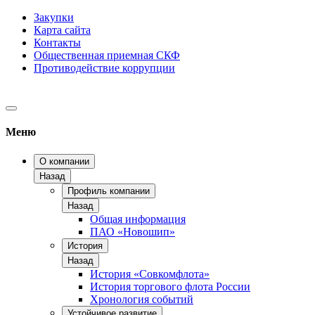
Закупки
Карта сайта
Контакты
Общественная приемная СКФ
Противодействие коррупции
Меню
О компании
Назад
Профиль компании
Назад
Общая информация
ПАО «Новошип»
История
Назад
История «Совкомфлота»
История торгового флота России
Хронология событий
Устойчивое развитие