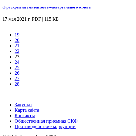
О раскрытии эмитентом ежеквартального отчета
17 мая 2021 г.
PDF | 115 КБ
19
20
21
22
23
24
25
26
27
28
Закупки
Карта сайта
Контакты
Общественная приемная СКФ
Противодействие коррупции