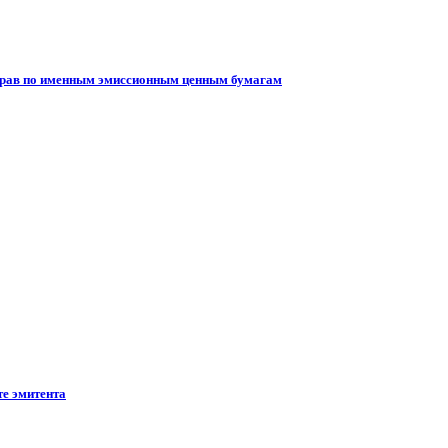
 прав по именным эмиссионным ценным бумагам
те эмитента