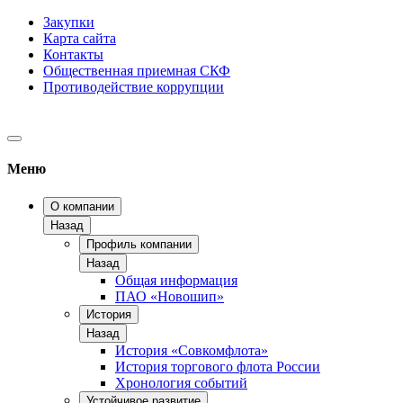
Закупки
Карта сайта
Контакты
Общественная приемная СКФ
Противодействие коррупции
Меню
О компании
Назад
Профиль компании
Назад
Общая информация
ПАО «Новошип»
История
Назад
История «Совкомфлота»
История торгового флота России
Хронология событий
Устойчивое развитие