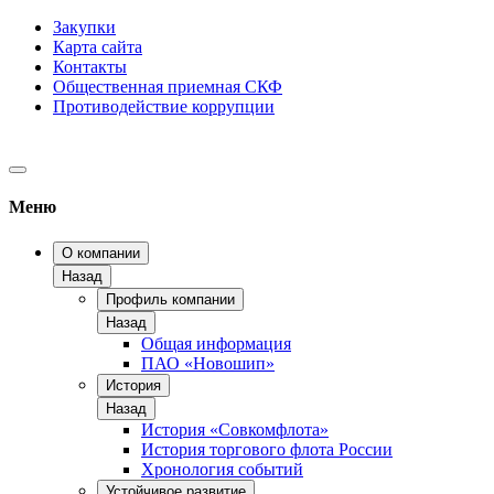
Закупки
Карта сайта
Контакты
Общественная приемная СКФ
Противодействие коррупции
Меню
О компании
Назад
Профиль компании
Назад
Общая информация
ПАО «Новошип»
История
Назад
История «Совкомфлота»
История торгового флота России
Хронология событий
Устойчивое развитие