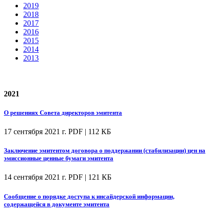
2019
2018
2017
2016
2015
2014
2013
2021
О решениях Совета директоров эмитента
17 сентября 2021 г.
PDF | 112 КБ
Заключение эмитентом договора о поддержании (стабилизации) цен на
эмиссионные ценные бумаги эмитента
14 сентября 2021 г.
PDF | 121 КБ
Сообщение о порядке доступа к инсайдерской информации,
содержащейся в документе эмитента