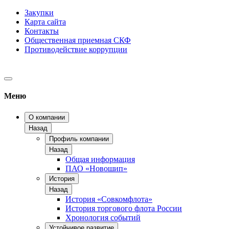
Закупки
Карта сайта
Контакты
Общественная приемная СКФ
Противодействие коррупции
Меню
О компании
Назад
Профиль компании
Назад
Общая информация
ПАО «Новошип»
История
Назад
История «Совкомфлота»
История торгового флота России
Хронология событий
Устойчивое развитие