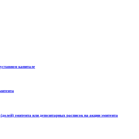
 уставном капитале
митента
долей) эмитента или депозитарных расписок на акции эмитента