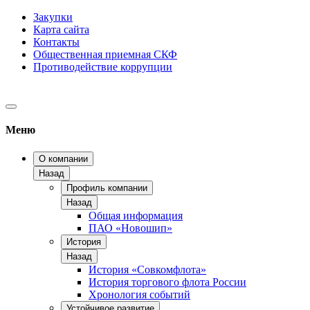
Закупки
Карта сайта
Контакты
Общественная приемная СКФ
Противодействие коррупции
Меню
О компании
Назад
Профиль компании
Назад
Общая информация
ПАО «Новошип»
История
Назад
История «Совкомфлота»
История торгового флота России
Хронология событий
Устойчивое развитие