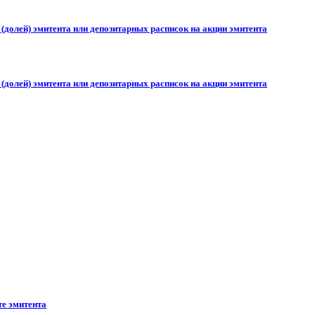
долей) эмитента или депозитарных расписок на акции эмитента
долей) эмитента или депозитарных расписок на акции эмитента
те эмитента