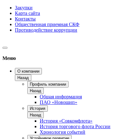
Закупки
Карта сайта
Контакты
Общественная приемная СКФ
Противодействие коррупции
Меню
О компании
Назад
Профиль компании
Назад
Общая информация
ПАО «Новошип»
История
Назад
История «Совкомфлота»
История торгового флота России
Хронология событий
Устойчивое развитие