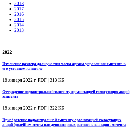
2018
2017
2016
2015
2014
2013
2022
Изменение размера доли участия члена органа управления эмитента в
его уставном капитале
18 января 2022 г.
PDF | 313 КБ
Отчуждение подконтрольной эмитенту организацией голосующих акций
эмитента
18 января 2022 г.
PDF | 322 КБ
Приобретение подконтрольной эмитенту организацией голосующих
акций (долей) эмитента или депозитарных расписок на акции эмитента