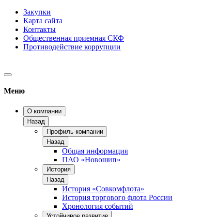
Закупки
Карта сайта
Контакты
Общественная приемная СКФ
Противодействие коррупции
Меню
О компании
Назад
Профиль компании
Назад
Общая информация
ПАО «Новошип»
История
Назад
История «Совкомфлота»
История торгового флота России
Хронология событий
Устойчивое развитие