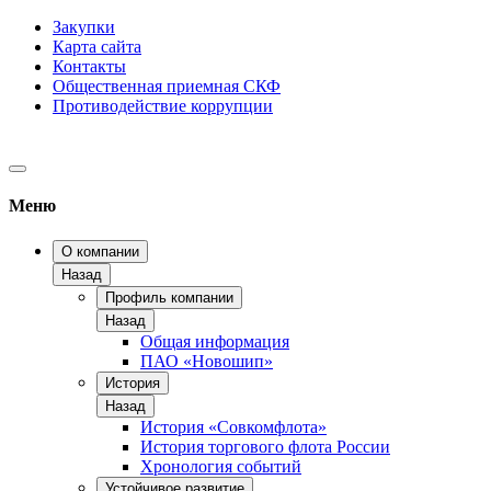
Закупки
Карта сайта
Контакты
Общественная приемная СКФ
Противодействие коррупции
Меню
О компании
Назад
Профиль компании
Назад
Общая информация
ПАО «Новошип»
История
Назад
История «Совкомфлота»
История торгового флота России
Хронология событий
Устойчивое развитие