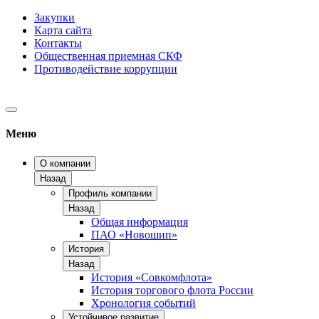
Закупки
Карта сайта
Контакты
Общественная приемная СКФ
Противодействие коррупции
Меню
О компании
Назад
Профиль компании
Назад
Общая информация
ПАО «Новошип»
История
Назад
История «Совкомфлота»
История торгового флота России
Хронология событий
Устойчивое развитие