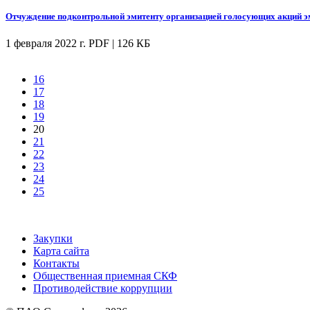
Отчуждение подконтрольной эмитенту организацией голосующих акций э
1 февраля 2022 г.
PDF | 126 КБ
16
17
18
19
20
21
22
23
24
25
Закупки
Карта сайта
Контакты
Общественная приемная СКФ
Противодействие коррупции