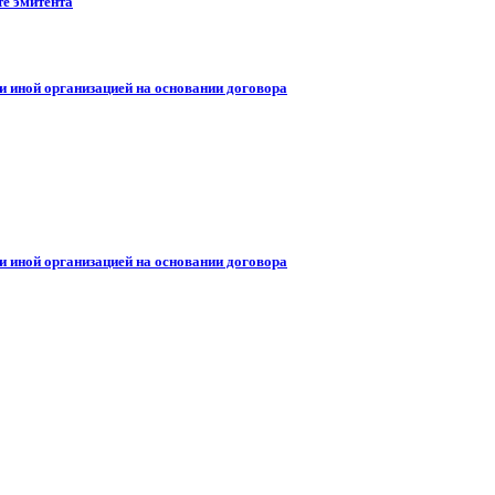
те эмитента
и иной организацией на основании договора
и иной организацией на основании договора