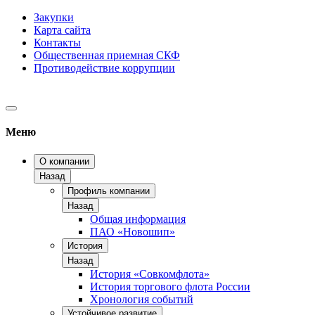
Закупки
Карта сайта
Контакты
Общественная приемная СКФ
Противодействие коррупции
Меню
О компании
Назад
Профиль компании
Назад
Общая информация
ПАО «Новошип»
История
Назад
История «Совкомфлота»
История торгового флота России
Хронология событий
Устойчивое развитие