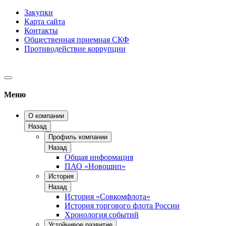
Закупки
Карта сайта
Контакты
Общественная приемная СКФ
Противодействие коррупции
Меню
О компании
Назад
Профиль компании
Назад
Общая информация
ПАО «Новошип»
История
Назад
История «Совкомфлота»
История торгового флота России
Хронология событий
Устойчивое развитие