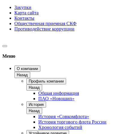
Закупки
Карта сайта
Контакты
Общественная приемная СКФ
Противодействие коррупции
Меню
О компании
Назад
Профиль компании
Назад
Общая информация
ПАО «Новошип»
История
Назад
История «Совкомфлота»
История торгового флота России
Хронология событий
Устойчивое развитие