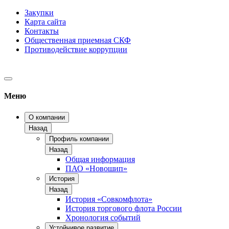
Закупки
Карта сайта
Контакты
Общественная приемная СКФ
Противодействие коррупции
Меню
О компании
Назад
Профиль компании
Назад
Общая информация
ПАО «Новошип»
История
Назад
История «Совкомфлота»
История торгового флота России
Хронология событий
Устойчивое развитие