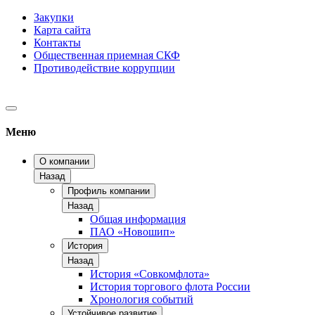
Закупки
Карта сайта
Контакты
Общественная приемная СКФ
Противодействие коррупции
Меню
О компании
Назад
Профиль компании
Назад
Общая информация
ПАО «Новошип»
История
Назад
История «Совкомфлота»
История торгового флота России
Хронология событий
Устойчивое развитие