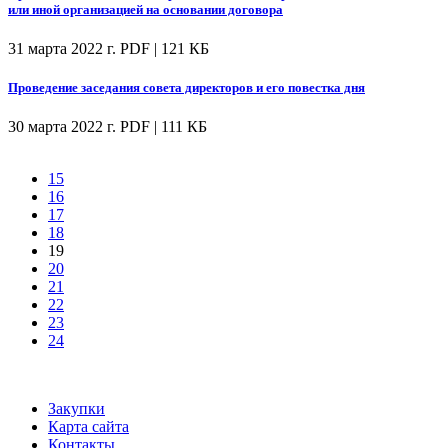
или иной организацией на основании договора
31 марта 2022 г.
PDF | 121 КБ
Проведение заседания совета директоров и его повестка дня
30 марта 2022 г.
PDF | 111 КБ
15
16
17
18
19
20
21
22
23
24
Закупки
Карта сайта
Контакты