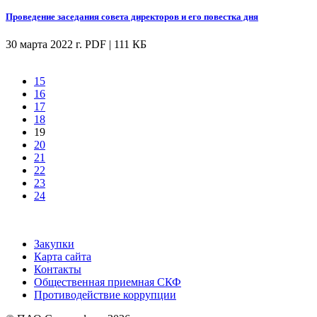
Проведение заседания совета директоров и его повестка дня
30 марта 2022 г.
PDF | 111 КБ
15
16
17
18
19
20
21
22
23
24
Закупки
Карта сайта
Контакты
Общественная приемная СКФ
Противодействие коррупции