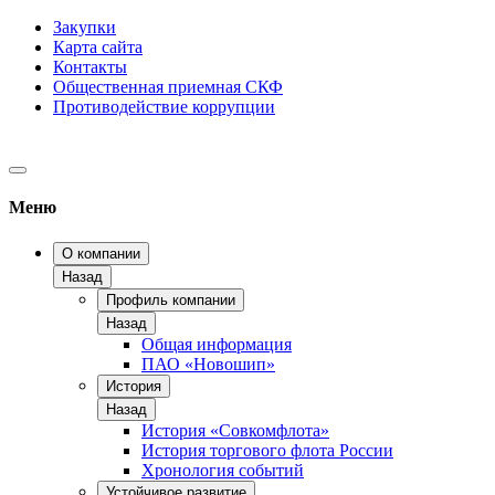
Закупки
Карта сайта
Контакты
Общественная приемная СКФ
Противодействие коррупции
Меню
О компании
Назад
Профиль компании
Назад
Общая информация
ПАО «Новошип»
История
Назад
История «Совкомфлота»
История торгового флота России
Хронология событий
Устойчивое развитие