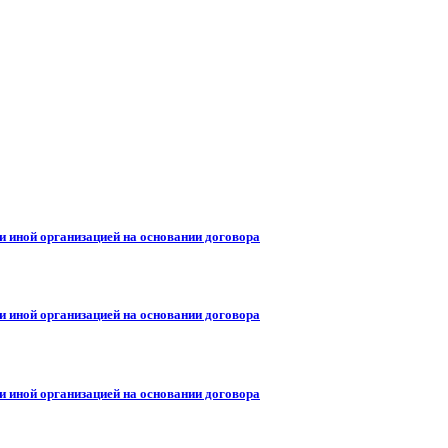
и иной организацией на основании договора
и иной организацией на основании договора
и иной организацией на основании договора