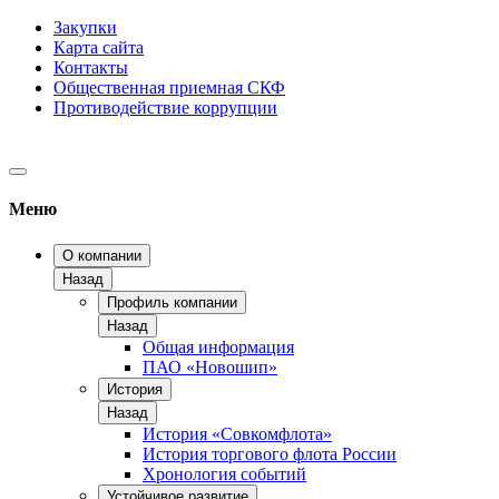
Закупки
Карта сайта
Контакты
Общественная приемная СКФ
Противодействие коррупции
Меню
О компании
Назад
Профиль компании
Назад
Общая информация
ПАО «Новошип»
История
Назад
История «Совкомфлота»
История торгового флота России
Хронология событий
Устойчивое развитие