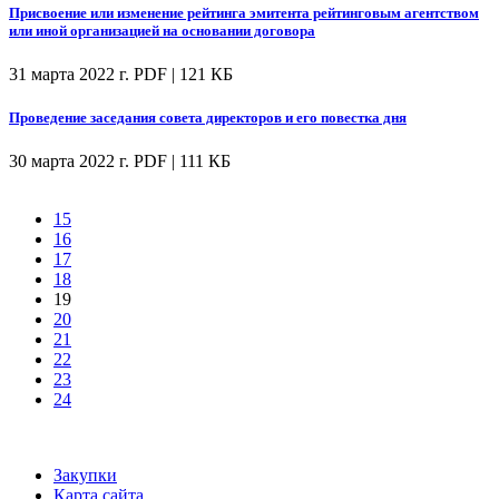
Присвоение или изменение рейтинга эмитента рейтинговым агентством
или иной организацией на основании договора
31 марта 2022 г.
PDF | 121 КБ
Проведение заседания совета директоров и его повестка дня
30 марта 2022 г.
PDF | 111 КБ
15
16
17
18
19
20
21
22
23
24
Закупки
Карта сайта